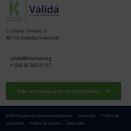
C/ Santa Teresa, 2.
46110 Godella (Valencia)
valida@koynos.org
+ (34) 96 363 01 07
Pide un presupuesto sin compromiso
© 2018
Koynos Cooperativa Valenciana
∙
Aviso legal
∙
Política de
privacidad
∙
Política de cookies
∙
Mapa web