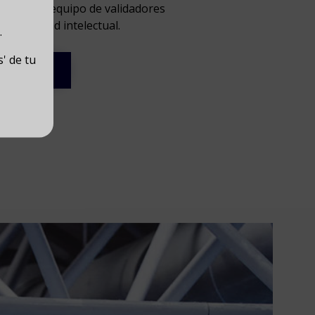
r nuestro equipo de validadores
scapacidad intelectual.
.
' de tu
extos