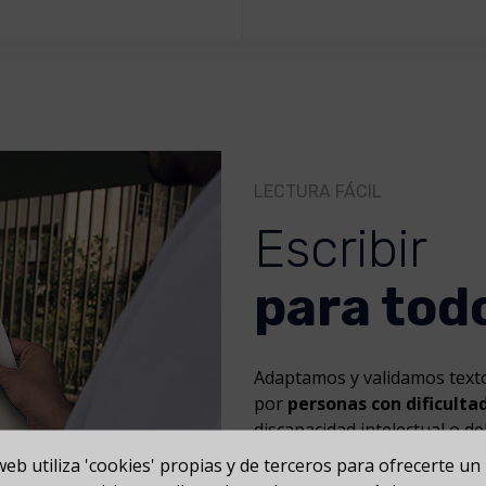
LECTURA FÁCIL
Escribir
para tod
Adaptamos y validamos text
por
personas con dificult
discapacidad intelectual o de
están familiarizadas con el
web utiliza 'cookies' propias y de terceros para ofrecerte un