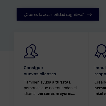
¿Qué es la accesibilidad cognitiva?
Consigue
Impul
nuevos clientes
respo
También ayuda a
turistas
,
Crean
personas que no entienden el
perso
idioma,
personas mayores
…
intele