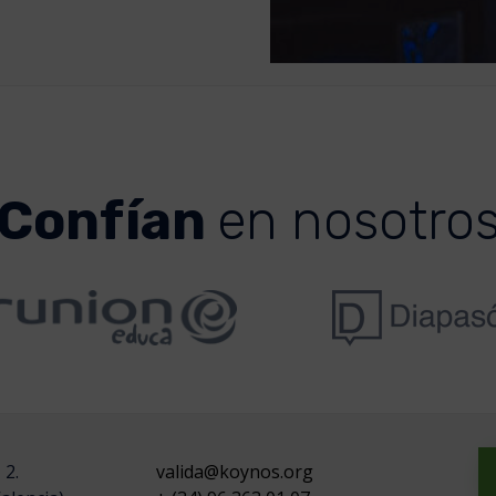
Confían
en nosotro
 2.
valida@koynos.org