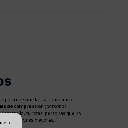
os
os para que puedan ser entendidos
ades de comprensión
(personas
l desarrollo, turistas, personas que no
 idioma, personas mayores…)
 mejor