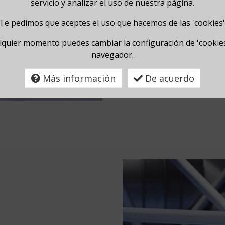
servicio y analizar el uso de nuestra página.
Los textos son revisados po
formado por personas con di
Te pedimos que aceptes el uso que hacemos de las 'cookies'
lquier momento puedes cambiar la configuración de 'cookies
Empieza a adaptar tus t
navegador.
Más información
De acuerdo